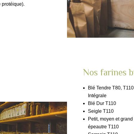
e protéique).
Nos farines b
Blé Tendre T80, T110
Intégrale
Blé Dur T110
Seigle T110
Petit, moyen et grand
épeautre T110