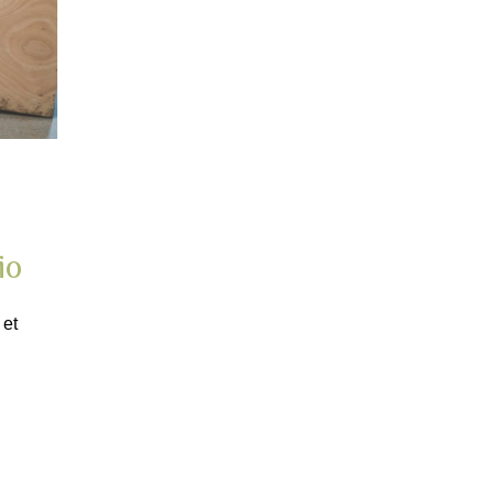
io
 et