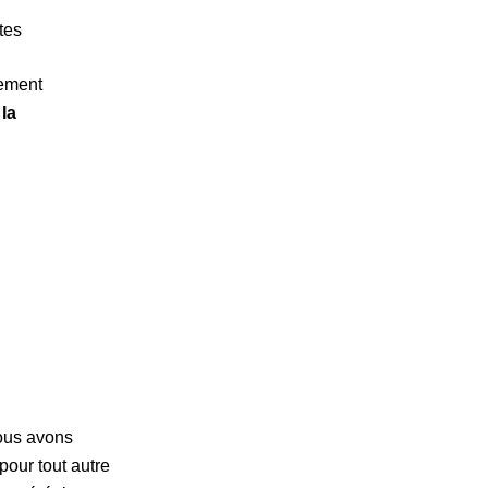
rtes
ement
 la
nous avons
pour tout autre