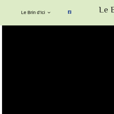
Aller
Le B
au
Le Brin d’Ici
contenu